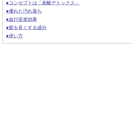
●コンセプトは「炭酸デトックス」
●優れた汚れ落ち
●血行促進効果
●髪を良くする成分
●使い方