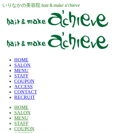
いりなかの美容院 hair＆make a'chieve
HOME
SALON
MENU
STAFF
COUPON
ACCESS
CONTACT
RECRUIT
HOME
SALON
MENU
STAFF
COUPON