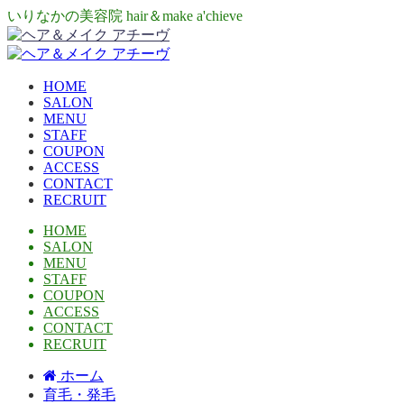
いりなかの美容院 hair＆make a'chieve
HOME
SALON
MENU
STAFF
COUPON
ACCESS
CONTACT
RECRUIT
HOME
SALON
MENU
STAFF
COUPON
ACCESS
CONTACT
RECRUIT
ホーム
育毛・発毛