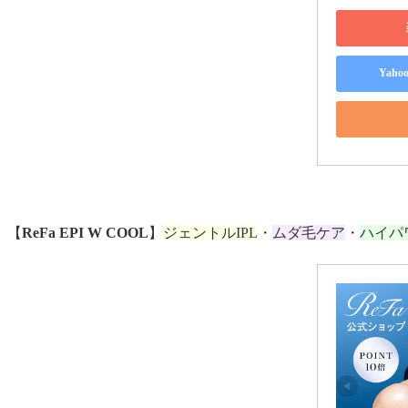
Yah
【
ReFa EPI W COOL
】
ジェントルIPL
・
ムダ毛ケア
・
ハイパ