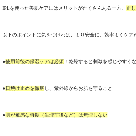
IPLを使った美肌ケアにはメリットがたくさんある一方、
正し
以下のポイントに気をつければ、より安全に、効率よくケア
●
使用前後の保湿ケアは必須
！乾燥すると刺激を感じやすく
●
日焼け止めを徹底
し、紫外線からお肌を守ること
●
肌が敏感な時期（生理前後など）は無理しない