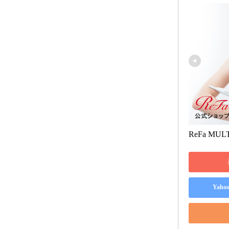
ReFa MUL
Yah