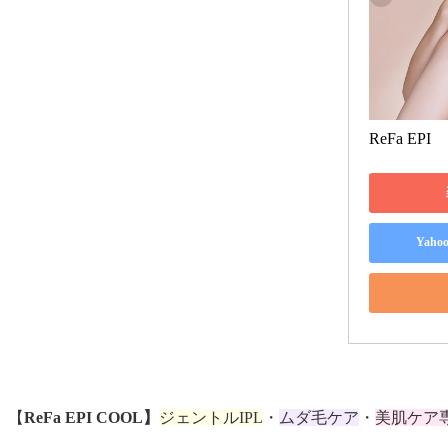
ReFa EPI
Yah
【
ReFa EPI COOL】
ジェントルIPL
・
ムダ毛ケア
・
美肌ケア