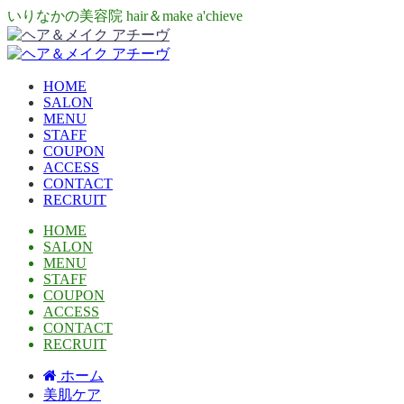
いりなかの美容院 hair＆make a'chieve
HOME
SALON
MENU
STAFF
COUPON
ACCESS
CONTACT
RECRUIT
HOME
SALON
MENU
STAFF
COUPON
ACCESS
CONTACT
RECRUIT
ホーム
美肌ケア