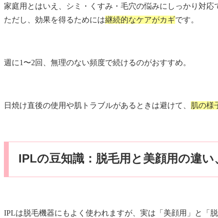
家庭用とはいえ、シミ・くすみ・毛穴の悩みにしっかり対応
ただし、効果を得るためには
継続的なケアがカギ
です。
週に1〜2回、無理のない頻度で続けるのがおすすめ。
日焼け直後の使用や肌トラブルがあるときは避けて、
肌の様
IPLの豆知識：脱毛用と美顔用の違
IPLは脱毛機器にもよく使われますが、実は「美顔用」と「