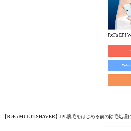
ReFa EPI 
Yah
【
ReFa MULTI SHAVER
】IPL
脱毛をはじめる前の除毛処理