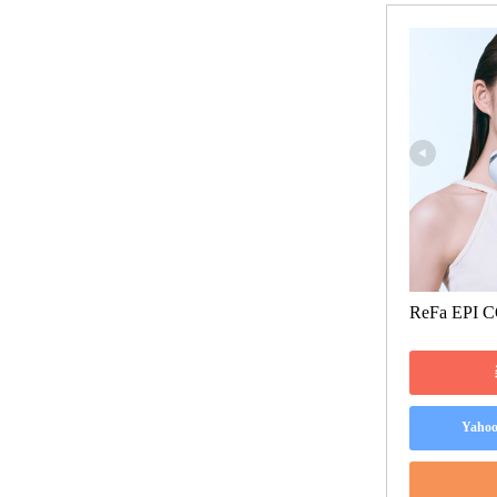
ReFa EPI 
Yah